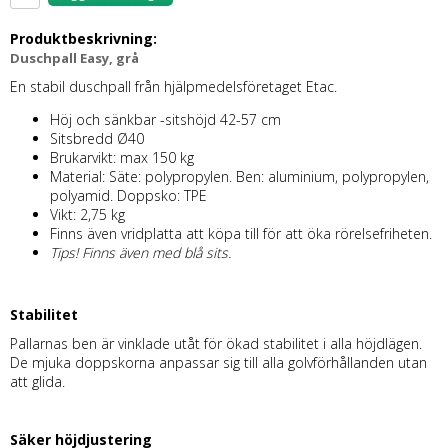
Produktbeskrivning:
Duschpall Easy, grå
En stabil duschpall från hjälpmedelsföretaget Etac.
Höj och sänkbar -sitshöjd 42-57 cm
Sitsbredd Ø40
Brukarvikt: max 150 kg
Material: Säte: polypropylen. Ben: aluminium, polypropylen,
polyamid. Doppsko: TPE
Vikt: 2,75 kg
Finns även vridplatta att köpa till för att öka rörelsefriheten.
Tips! Finns även med blå sits.
Stabilitet
Pallarnas ben är vinklade utåt för ökad stabilitet i alla höjdlägen.
De mjuka doppskorna anpassar sig till alla golvförhållanden utan
att glida.
Säker höjdjustering