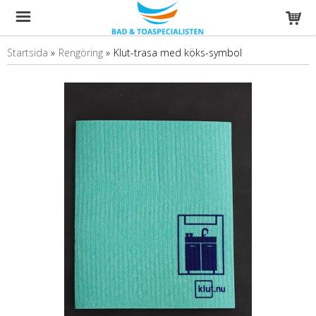
Startsida
»
Rengöring
»
Klut-trasa med köks-symbol