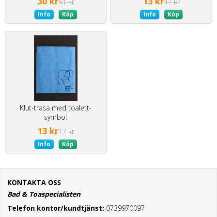
30 kr
13 kr
51 kr
17 kr
Info
Köp
Info
Köp
Klut-trasa med toalett-
symbol
13 kr
17 kr
Info
Köp
KONTAKTA OSS
Bad & Toaspecialisten
Telefon kontor/kundtjänst:
0739970097