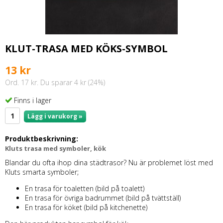
KLUT-TRASA MED KÖKS-SYMBOL
13 kr
Ord. 17 kr. Du sparar 4 kr (24%)
Finns i lager
Lägg i varukorg »
Produktbeskrivning:
Kluts trasa med symboler, kök
Blandar du ofta ihop dina städtrasor? Nu är problemet löst med
Kluts smarta symboler;
En trasa för toaletten (bild på toalett)
En trasa för övriga badrummet (bild på tvättställ)
En trasa för köket (bild på kitchenette)