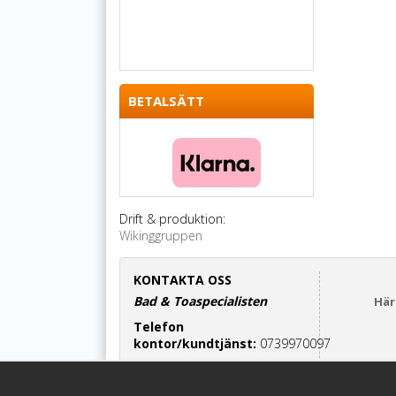
BETALSÄTT
Drift & produktion:
Wikinggruppen
KONTAKTA OSS
Bad & Toaspecialisten
Här
Telefon
kontor/kundtjänst:
0739970097
Cinderella-relaterade frågor:
070-7552700