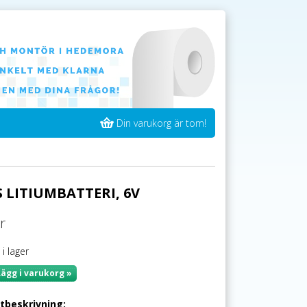
Din varukorg är tom!
 LITIUMBATTERI, 6V
r
 i lager
Lägg i varukorg »
tbeskrivning: