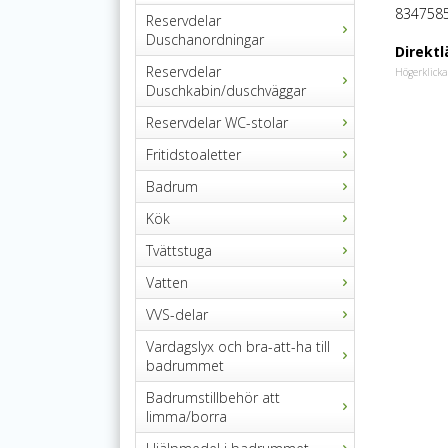
834758
Reservdelar
Duschanordningar
Direktl
Reservdelar
Högerklicka
Duschkabin/duschväggar
Reservdelar WC-stolar
Fritidstoaletter
Badrum
Kök
Tvättstuga
Vatten
VVS-delar
Vardagslyx och bra-att-ha till
badrummet
Badrumstillbehör att
limma/borra