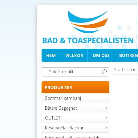
HEM
VILLKOR
OM OSS
BUTIKEN
Startsida
»
PRODUKTER
Sommar-kampanj
Bättre Begagnat
OUTLET
Reservdelar Badkar
Reservdelar Badrumsmöbler,