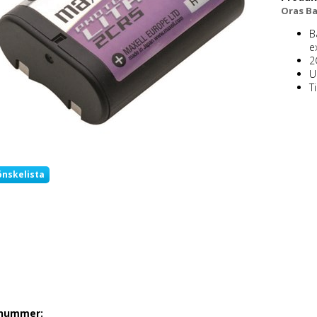
Oras Bat
B
e
2
U
T
önskelista
lnummer: