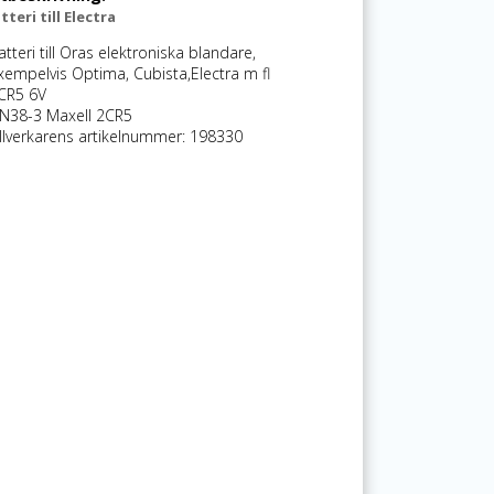
teri till Electra
atteri till Oras elektroniska blandare,
xempelvis Optima, Cubista,Electra m fl
CR5 6V
N38-3 Maxell 2CR5
illverkarens artikelnummer: 198330