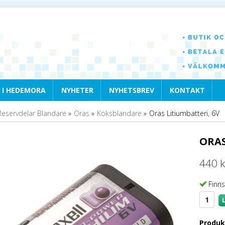
 I HEDEMORA
NYHETER
NYHETSBREV
KONTAKT
Reservdelar Blandare
»
Oras
»
Köksblandare
»
Oras Litiumbatteri, 6V
ORAS
440 k
Finns
Produk