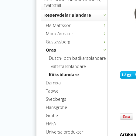
tvättställ
Reservdelar Blandare
FM Mattsson
Mora Armatur
Gustavsberg
Oras
Dusch- och badkarsblandare
Tvättställsblandare
Köksblandare
Lägg i 
Damixa
Tapwell
Svedbergs
Hansgrohe
Grohe
HAFA
Universalprodukter
Artike