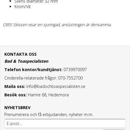
Silens diameter 32 mm
Krom/Vit
OBS! Skissen visar en sjuringad, anslutningen är densamma.
KONTAKTA OSS
Bad & Toaspecialisten
Telefon kontor/kundtjänst:
0739970097
Cinderella-relaterade frågor: 070-7552700
Maila oss:
info@badochtoaspecialisten.se
Besök oss:
Hamre 68, Hedemora
NYHETSBREV
Prenumerera och få erbjudanden, nyheter m.m.