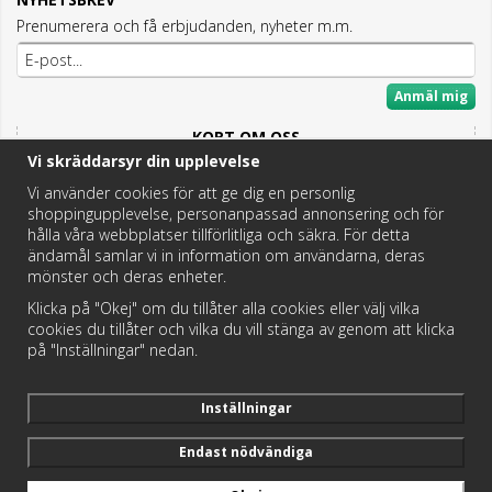
Prenumerera och få erbjudanden, nyheter m.m.
Anmäl mig
KORT OM OSS
Vi skräddarsyr din upplevelse
Här hittar du det bästa och mesta inom Badrum,
Fritidstoaletter och VVS.
Vi använder cookies för att ge dig en personlig
shoppingupplevelse, personanpassad annonsering och för
Butik i Hedemora.
hålla våra webbplatser tillförlitliga och säkra. För detta
Vi hjälper dig hitta rätt reservdel!
ändamål samlar vi in information om användarna, deras
mönster och deras enheter.
Klicka på "Okej" om du tillåter alla cookies eller välj vilka
https://badochtoaspecialisten.se/return/
cookies du tillåter och vilka du vill stänga av genom att klicka
på "Inställningar" nedan.
Postnord och DHL levererar dina paket från oss!
Inställningar
Endast nödvändiga