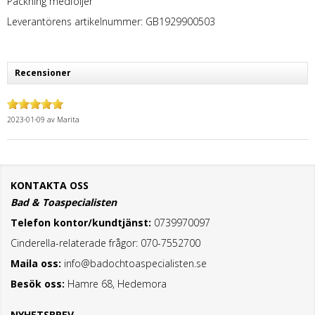
Packning medföljer
Leverantörens artikelnummer: GB1929900503
Recensioner
2023-01-09
av
Marita
KONTAKTA OSS
Bad & Toaspecialisten
Telefon kontor/kundtjänst:
0739970097
Cinderella-relaterade frågor: 070-7552700
Maila oss:
info@badochtoaspecialisten.se
Besök oss:
Hamre 68, Hedemora
NYHETSBREV