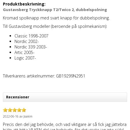
Produktbeskrivning:
Gustavsberg Tryckknapp T2/Twico 2, dubbelspolning
Kromad spolknapp med svart knapp för dubbelspolning.
Till Gustavsberg modeller (beroende på spolmekanism):
Classic 1998-2007
Nordic 2002-
Nordic 339 2003-
Artic 2005-
Logic 2007-
Tillverkarens artikelnummer: GB19299N2951
Recensioner
2022-06-16
av
Joakim
Precis den del jag behövde, och vad viktigare är så fick jag jättebra
hjälp att hitta VILKEN del jag behövde, för det visste jag inte själv!