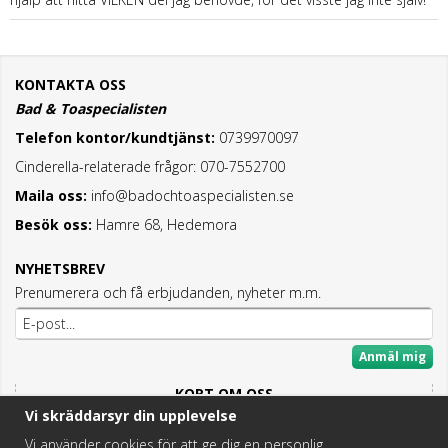
KONTAKTA OSS
Bad & Toaspecialisten
Telefon kontor/kundtjänst:
0739970097
Cinderella-relaterade frågor: 070-7552700
Maila oss:
info@badochtoaspecialisten.se
Besök oss:
Hamre 68, Hedemora
NYHETSBREV
Prenumerera och få erbjudanden, nyheter m.m.
Anmäl mig
KORT OM OSS
Vi skräddarsyr din upplevelse
Här hittar du det bästa och mesta inom Badrum,
Fritidstoaletter och VVS.
Vi använder cookies för att ge dig en personlig