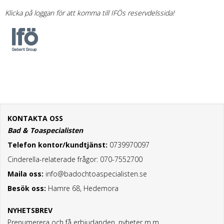
Klicka på loggan för att komma till IFÖs reservdelssida!
KONTAKTA OSS
Bad & Toaspecialisten
Telefon kontor/kundtjänst:
0739970097
Cinderella-relaterade frågor: 070-7552700
Maila oss:
info@badochtoaspecialisten.se
Besök oss:
Hamre 68, Hedemora
NYHETSBREV
Prenumerera och få erbjudanden, nyheter m.m.