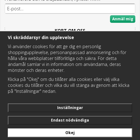
Anmäl mig
KORT OM OSS
Vi skräddarsyr din upplevelse
Här hittar du det bästa och mesta inom Badrum,
Fritidstoaletter och VVS.
Vi använder cookies för att ge dig en personlig
shoppingupplevelse, personanpassad annonsering och för
Butik i Hedemora.
hålla våra webbplatser tillförlitliga och säkra. För detta
Vi hjälper dig hitta rätt reservdel!
ändamål samlar vi in information om användarna, deras
mönster och deras enheter.
Klicka på "Okej" om du tillåter alla cookies eller välj vilka
https://badochtoaspecialisten.se/return/
cookies du tillåter och vilka du vill stänga av genom att klicka
på "Inställningar" nedan.
Postnord och DHL levererar dina paket från oss!
Inställningar
Endast nödvändiga
Okej