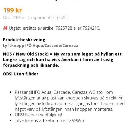
199 kr
Ord. 249 kr. Du sparar 50 kr (20%)
Utgått, ersätts av artikel 7925728 eller 7924210.
Produktbeskrivning:
Lyftknopp IFÖ Aqua/Cascade/Carezza
NOS ( New Old Stock) = Ny vara som legat på hyllan ett
längre tag och kan ha viss åverkan i form av trasig
förpackning och liknande.
OBS! Utan fjäder.
Passar till IFÖ Aqua, Cascade, Carezza WC-stol -om
lyftstången är av plast kan knoppen skruvas på direkt. Är
lyftstången av förkromad metall gängas först fjädern med
något varv på lyftstången innan knoppen monteras.
OBS! Fjäder medföljer ej!
Tillverkarens artikelnummer: Z99696