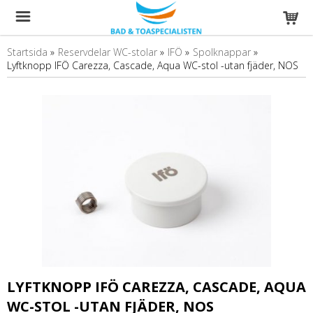
Startsida
»
Reservdelar WC-stolar
»
IFÖ
»
Spolknappar
»
Lyftknopp IFÖ Carezza, Cascade, Aqua WC-stol -utan fjäder, NOS
LYFTKNOPP IFÖ CAREZZA, CASCADE, AQUA
WC-STOL -UTAN FJÄDER, NOS