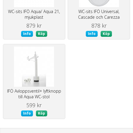
WC-sits IFÖ Aqua/ Aqua 21,
WC-sits IFÖ Universal,
mjukplast
Cascade och Carezza
879 kr
878 kr
Info
Köp
Info
Köp
IFÖ Avloppsventil+ lyftknopp
till Aqua WC-stol
599 kr
Info
Köp