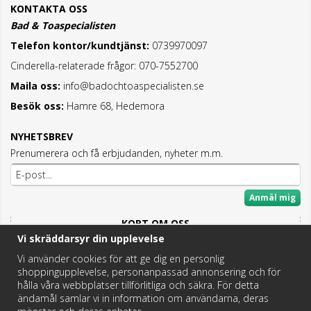
KONTAKTA OSS
Bad & Toaspecialisten
Telefon kontor/kundtjänst:
0739970097
Cinderella-relaterade frågor: 070-7552700
Maila oss:
info@badochtoaspecialisten.se
Besök oss:
Hamre 68, Hedemora
NYHETSBREV
Prenumerera och få erbjudanden, nyheter m.m.
Anmäl mig
KORT OM OSS
Vi skräddarsyr din upplevelse
Här hittar du det bästa och mesta inom Badrum,
Fritidstoaletter och VVS.
Vi använder cookies för att ge dig en personlig
shoppingupplevelse, personanpassad annonsering och för
Butik i Hedemora.
hålla våra webbplatser tillförlitliga och säkra. För detta
Vi hjälper dig hitta rätt reservdel!
ändamål samlar vi in information om användarna, deras