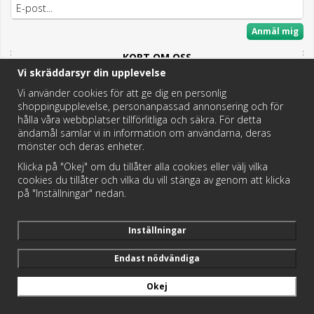
Anmäl mig
KORT OM OSS
Vi skräddarsyr din upplevelse
Här hittar du det bästa och mesta inom Badrum,
Fritidstoaletter och VVS.
Vi använder cookies för att ge dig en personlig
shoppingupplevelse, personanpassad annonsering och för
Butik i Hedemora.
hålla våra webbplatser tillförlitliga och säkra. För detta
Vi hjälper dig hitta rätt reservdel!
ändamål samlar vi in information om användarna, deras
mönster och deras enheter.
Klicka på "Okej" om du tillåter alla cookies eller välj vilka
https://badochtoaspecialisten.se/return/
cookies du tillåter och vilka du vill stänga av genom att klicka
på "Inställningar" nedan.
Postnord och DHL levererar dina paket från oss!
Inställningar
Endast nödvändiga
Okej