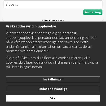
Anmäl mig
KORT OM OSS
Vi skräddarsyr din upplevelse
Här hittar du det bästa och mesta inom Badrum,
Fritidstoaletter och VVS.
Vi använder cookies för att ge dig en personlig
shoppingupplevelse, personanpassad annonsering och för
Butik i Hedemora.
hålla våra webbplatser tillförlitliga och säkra. För detta
Vi hjälper dig hitta rätt reservdel!
ändamål samlar vi in information om användarna, deras
mönster och deras enheter.
Klicka på "Okej" om du tillåter alla cookies eller välj vilka
https://badochtoaspecialisten.se/return/
cookies du tillåter och vilka du vill stänga av genom att klicka
på "Inställningar" nedan.
Postnord och DHL levererar dina paket från oss!
Inställningar
Endast nödvändiga
Okej