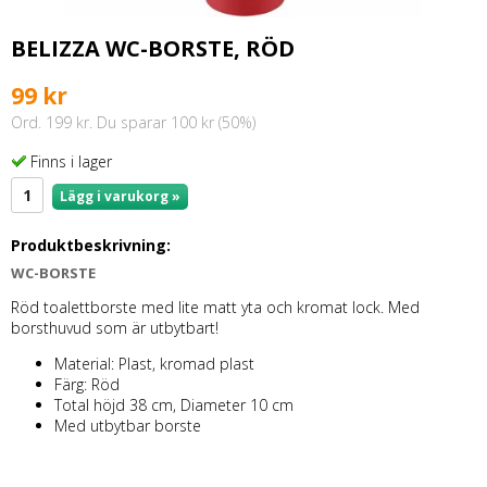
BELIZZA WC-BORSTE, RÖD
99 kr
Ord. 199 kr. Du sparar 100 kr (50%)
Finns i lager
Lägg i varukorg »
Produktbeskrivning:
WC-BORSTE
Röd toalettborste med lite matt yta och kromat lock. Med
borsthuvud som är utbytbart!
Material: Plast, kromad plast
Färg: Röd
Total höjd 38 cm, Diameter 10 cm
Med utbytbar borste