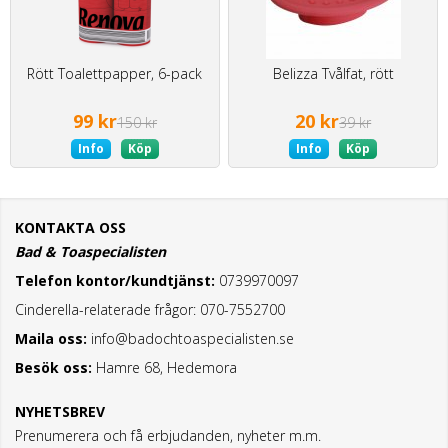
Rött Toalettpapper, 6-pack
Belizza Tvålfat, rött
99 kr
20 kr
150 kr
39 kr
Info
Köp
Info
Köp
KONTAKTA OSS
Bad & Toaspecialisten
Telefon kontor/kundtjänst:
0739970097
Cinderella-relaterade frågor: 070-7552700
Maila oss:
info@badochtoaspecialisten.se
Besök oss:
Hamre 68, Hedemora
NYHETSBREV
Prenumerera och få erbjudanden, nyheter m.m.