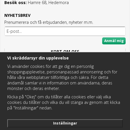
Besök oss:
Hamre 68, Hedemora
NYHETSBREV
Prenumerera och få erbjudanden, nyheter m.m.
Anmäl mig
KORT OM OSS
Vi skräddarsyr din upplevelse
Här hittar du det bästa och mesta inom Badrum,
Fritidstoaletter och VVS.
Vi använder cookies för att ge dig en personlig
shoppingupplevelse, personanpassad annonsering och för
Butik i Hedemora.
hålla våra webbplatser tillförlitliga och säkra. För detta
Vi hjälper dig hitta rätt reservdel!
ändamål samlar vi in information om användarna, deras
mönster och deras enheter.
Klicka på "Okej" om du tillåter alla cookies eller välj vilka
https://badochtoaspecialisten.se/return/
cookies du tillåter och vilka du vill stänga av genom att klicka
på "Inställningar" nedan.
Postnord och DHL levererar dina paket från oss!
Inställningar