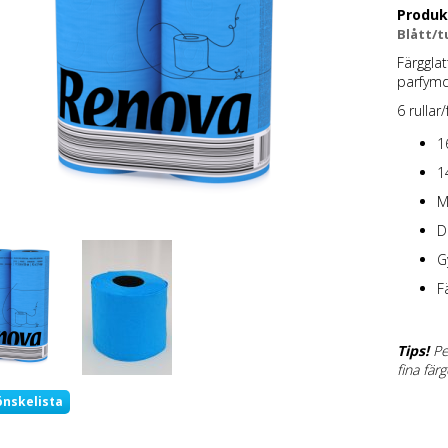
Produk
Blått/t
Färggla
parfymd
6 rullar
1
1
M
D
G
F
Tips!
Per
fina färg
önskelista