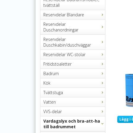
tvättställ
Reservdelar Blandare
Reservdelar
Duschanordningar
Reservdelar
Duschkabin/duschväggar
Reservdelar WC-stolar
Fritidstoaletter
Badrum
Kök
Tvättstuga
Vatten
VVS-delar
Lägg i 
Vardagslyx och bra-att-ha
till badrummet