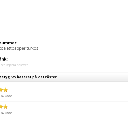
lnummer:
toalettpapper turkos
änk:
 och kopiera adressen
etyg 5/5 baserat på 2 st röster.
2
av
Anna
7
av
Anna