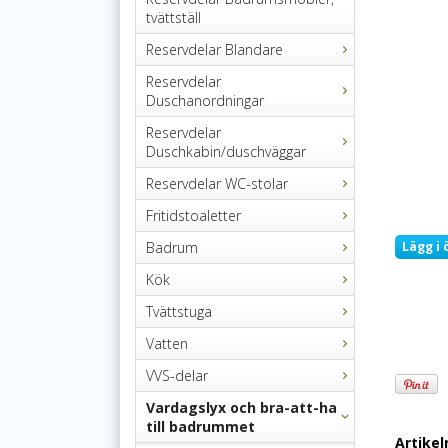
tvättställ
Reservdelar Blandare
Reservdelar
Duschanordningar
Reservdelar
Duschkabin/duschväggar
Reservdelar WC-stolar
Fritidstoaletter
Badrum
Lägg i 
Kök
Tvättstuga
Vatten
VVS-delar
Vardagslyx och bra-att-ha
till badrummet
Artike