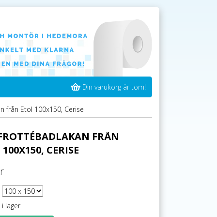
Din varukorg är tom!
n från Etol 100x150, Cerise
 FROTTÉBADLAKAN FRÅN
 100X150, CERISE
r
 i lager