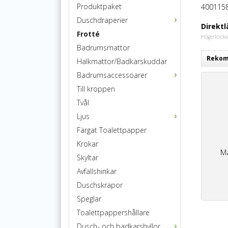
Produktpaket
400115
Duschdraperier
Direktl
Frotté
Högerklicka
Badrumsmattor
Rekomm
Halkmattor/Badkarskuddar
Badrumsaccessoarer
Till kroppen
Tvål
Ljus
Färgat Toalettpapper
Krokar
Ma
Skyltar
Avfallshinkar
Duschskrapor
Speglar
Toalettpappershållare
Dusch- och badkarshyllor