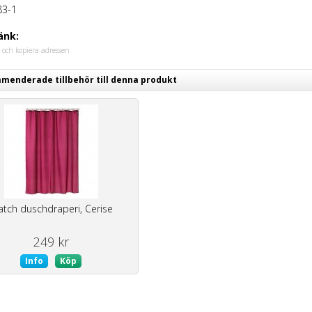
83-1
änk:
 och kopiera adressen
enderade tillbehör till denna produkt
tch duschdraperi, Cerise
249 kr
Info
Köp