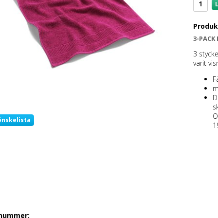
Produk
3-PACK
3 stycke
varit vi
F
m
D
s
O
önskelista
1
lnummer: