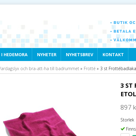
 I HEDEMORA
NYHETER
NYHETSBREV
KONTAKT
Vardagslyx och bra-att-ha till badrummet
»
Frotté
»
3 st Frottébadlaka
3 ST
ETOL
897 k
Storlek
Finns