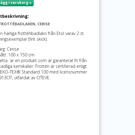
Lägg i varukorg »
tbeskrivning:
 FROTTÉBADLAKEN, CERISE
n härliga frottéhbadlakn från Etol varav 2 st
sningsexemplar (fint skick).
ärg: Cerise
ått: 100 x 150 cm
etta är en produkt som är garanterat fri från
kadliga kemikalier. Frottén är certifierad enligt
EKO-TEX® Standard 100 med licensnummer
913CIT, utfärdat av CITEVE.