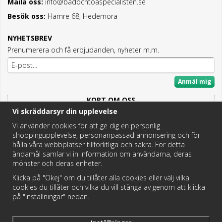
Maila oss:
info@badochtoaspecialisten.se
Besök oss:
Hamre 68, Hedemora
NYHETSBREV
Prenumerera och få erbjudanden, nyheter m.m.
Anmäl mig
KORT OM OSS
Vi skräddarsyr din upplevelse
Här hittar du det bästa och mesta inom Badrum,
Fritidstoaletter och VVS.
Vi använder cookies för att ge dig en personlig
shoppingupplevelse, personanpassad annonsering och för
Butik i Hedemora.
hålla våra webbplatser tillförlitliga och säkra. För detta
Vi hjälper dig hitta rätt reservdel!
ändamål samlar vi in information om användarna, deras
mönster och deras enheter.
Klicka på "Okej" om du tillåter alla cookies eller välj vilka
https://badochtoaspecialisten.se/return/
cookies du tillåter och vilka du vill stänga av genom att klicka
på "Inställningar" nedan.
Postnord och DHL levererar dina paket från oss!