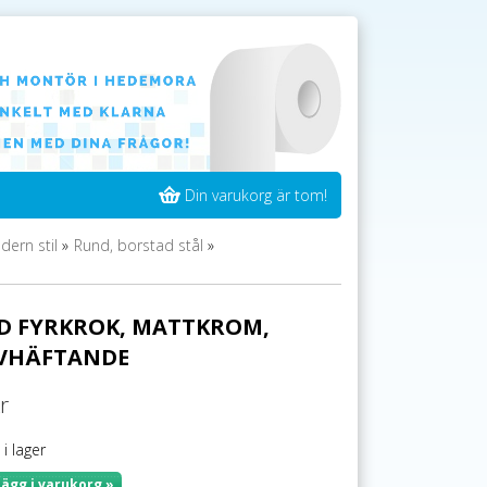
Din varukorg är tom!
ern stil
»
Rund, borstad stål
»
D FYRKROK, MATTKROM,
LVHÄFTANDE
r
 i lager
Lägg i varukorg »