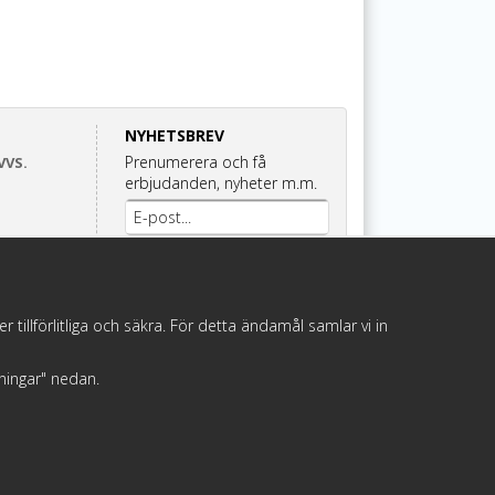
NYHETSBREV
Prenumerera och få
VVS.
erbjudanden, nyheter m.m.
Anmäl mig
illförlitliga och säkra. För detta ändamål samlar vi in
llningar" nedan.