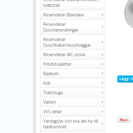
tvättställ
Reservdelar Blandare
Reservdelar
Duschanordningar
Reservdelar
Duschkabin/duschväggar
Reservdelar WC-stolar
Fritidstoaletter
Badrum
Lägg i 
Kök
Tvättstuga
Vatten
VVS-delar
Vardagslyx och bra-att-ha till
badrummet