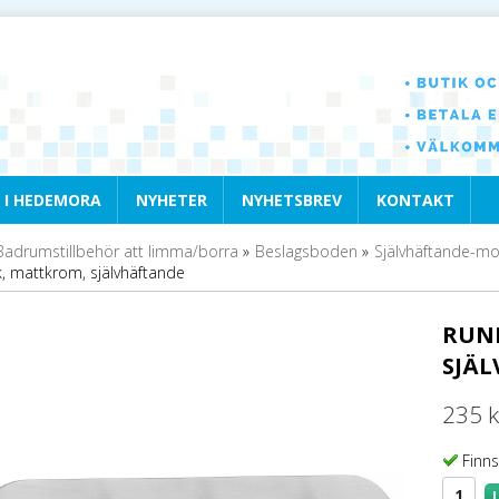
 I HEDEMORA
NYHETER
NYHETSBREV
KONTAKT
Badrumstillbehör att limma/borra
»
Beslagsboden
»
Självhäftande-mod
k, mattkrom, självhäftande
RUN
SJÄ
235 k
Finns