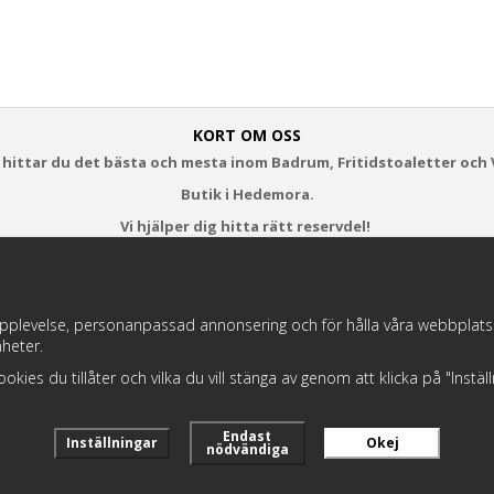
KORT OM OSS
 hittar du det bästa och mesta inom Badrum, Fritidstoaletter och 
Butik i Hedemora.
Vi hjälper dig hitta rätt reservdel!
https://badochtoaspecialisten.se/return/
pplevelse, personanpassad annonsering och för hålla våra webbplatser t
heter.
Postnord och DHL levererar dina paket från oss!
 cookies du tillåter och vilka du vill stänga av genom att klicka på "Instä
Endast
Inställningar
Okej
nödvändiga