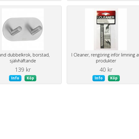
und dubbelkrok, borstad,
I Cleaner, rengöring inför limning a
självhäftande
produkter
139 kr
40 kr
Info
Köp
Info
Köp