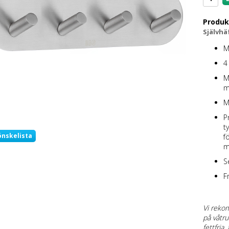
Produk
Självhä
M
4
M
m
Ma
P
t
önskelista
f
m
S
F
Vi reko
på våtru
fettfria