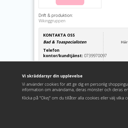
Drift & produktion:
Wikinggruppen
KONTAKTA OSS
Bad & Toaspecialisten
Här
Telefon
kontor/kundtjänst:
0739970097
Cinderella-relaterade frågor:
070-7552700
Vi skräddarsyr din upplevelse
Maila oss:
info@badochtoaspecialisten.se
Vi använder cookies för att ge dig en personlig shoppingu
information om användarna, deras mönster och deras en
Besök oss:
Hamre 68,
Hedemora
Klicka på "Okej" om du tillåter alla cookies eller välj vilka