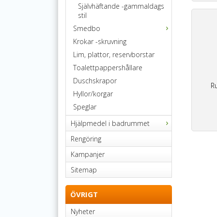
Självhäftande -gammaldags
stil
Smedbo
Krokar -skruvning
Lim, plattor, reservborstar
Toalettpappershållare
Duschskrapor
R
Hyllor/korgar
Speglar
Hjälpmedel i badrummet
Rengöring
Kampanjer
Sitemap
ÖVRIGT
Nyheter