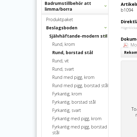
Badrumstillbehör att
Artike
limma/borra
b1094
Produktpaket
Direktl
Beslagsboden
Högerklicka
Självhäftande-modern stil
Dokume
Rund, krom
Mon
Rund, borstad stål
Rekomm
Rund, vit
Rund, svart
Rund med pigg, krom
Rund med pigg, borstad stål
Fyrkantig, krom
Fyrkantig, borstad stål
To
Fyrkantig, svart
Fyrkantig med pigg, krom
Fyrkantig med pigg, borstad
stål