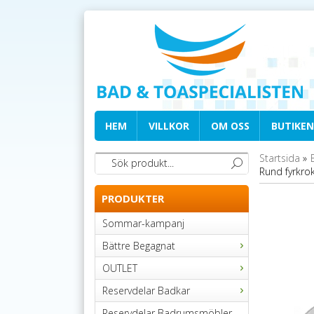
HEM
VILLKOR
OM OSS
BUTIKEN
Startsida
»
Rund fyrkro
PRODUKTER
Sommar-kampanj
Bättre Begagnat
OUTLET
Reservdelar Badkar
Reservdelar Badrumsmöbler,