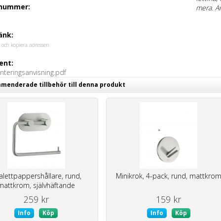
lnummer:
mera. An
änk:
 och kopiera adressen
nt:
teringsanvisning.pdf
enderade tillbehör till denna produkt
alettpappershållare, rund,
Minikrok, 4-pack, rund, mattkro
mattkrom, självhäftande
259 kr
159 kr
Info
Köp
Info
Köp