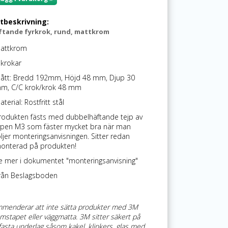
tbeskrivning:
ftande fyrkrok, rund, mattkrom
attkrom
 krokar
ått: Bredd 192mm, Höjd 48 mm, Djup 30
m, C/C krok/krok 48 mm
terial: Rostfritt stål
rodukten fästs med dubbelhäftande tejp av
ypen M3 som fäster mycket bra när man
öljer monteringsanvisningen. Sitter redan
onterad på produkten!
e mer i dokumentet "monteringsanvisning"
rån Beslagsboden
mmenderar att inte sätta produkter med 3M
mstapet eller väggmatta. 3M sitter säkert på
, fasta underlag såsom kakel, klinkers, glas med