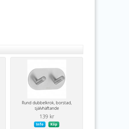
m
Rund dubbelkrok, borstad,
självhäftande
139 kr
Info
Köp