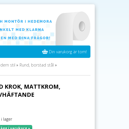
Din varukorg är tom!
ern stil
»
Rund, borstad stål
»
D KROK, MATTKROM,
LVHÄFTANDE
 i lager
Lägg i varukorg »