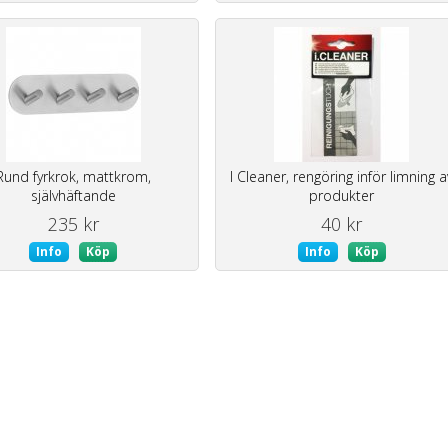
Rund fyrkrok, mattkrom,
I Cleaner, rengöring inför limning a
självhäftande
produkter
235 kr
40 kr
Info
Köp
Info
Köp