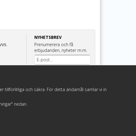
NYHETSBREV
Prenumerera och få
VVS.
erbjudanden, nyheter m.m.
Anmäl mig
illförlitliga och säkra. För detta ändamål samlar vi in
llningar" nedan.