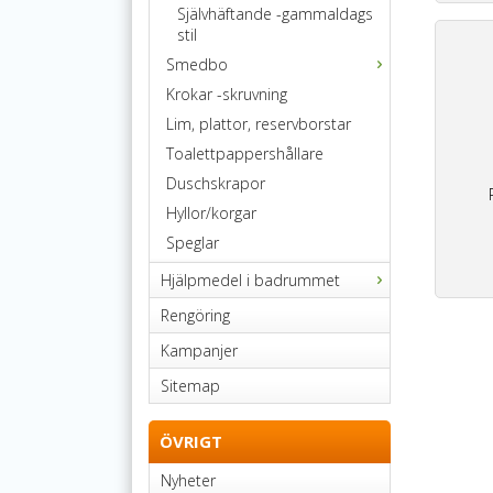
Självhäftande -gammaldags
stil
Smedbo
Krokar -skruvning
Lim, plattor, reservborstar
Toalettpappershållare
Duschskrapor
Hyllor/korgar
Speglar
Hjälpmedel i badrummet
Rengöring
Kampanjer
Sitemap
ÖVRIGT
Nyheter