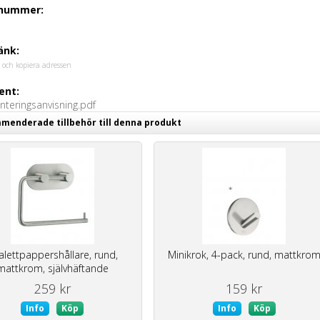
lnummer:
änk:
 och kopiera adressen
nt:
teringsanvisning.pdf
enderade tillbehör till denna produkt
alettpappershållare, rund,
Minikrok, 4-pack, rund, mattkro
mattkrom, självhäftande
259 kr
159 kr
Info
Köp
Info
Köp