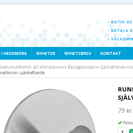
 I HEDEMORA
NYHETER
NYHETSBREV
KONTAKT
Badrumstillbehör att limma/borra
»
Beslagsboden
»
Självhäftande-mod
mattkrom, självhäftande
RUN
SJÄ
79 kr
Finns