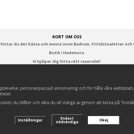
KORT OM OSS
 hittar du det bästa och mesta inom Badrum, Fritidstoaletter och 
Butik i Hedemora.
Vi hjälper dig hitta rätt reservdel!
https://badochtoaspecialisten.se/return/
pplevelse, personanpassad annonsering och för hålla våra webbplatser t
heter.
Postnord och DHL levererar dina paket från oss!
 cookies du tillåter och vilka du vill stänga av genom att klicka på "Instä
Endast
Inställningar
Okej
nödvändiga