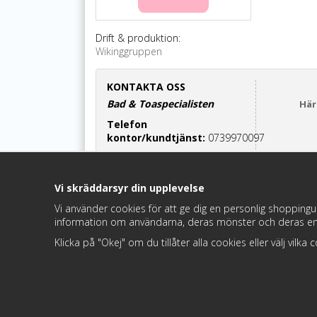
Drift & produktion:
Wikinggruppen
KONTAKTA OSS
Bad & Toaspecialisten
Här
Telefon
kontor/kundtjänst:
0739970097
Cinderella-relaterade frågor:
070-7552700
Vi skräddarsyr din upplevelse
Maila oss:
info@badochtoaspecialisten.se
Vi använder cookies för att ge dig en personlig shoppingu
information om användarna, deras mönster och deras en
Besök oss:
Hamre 68,
Hedemora
Klicka på "Okej" om du tillåter alla cookies eller välj vilka