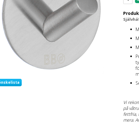
Produk
Självhä
M
M
Ma
P
t
f
m
önskelista
S
Vi reko
på våtru
fettfria
mera. An