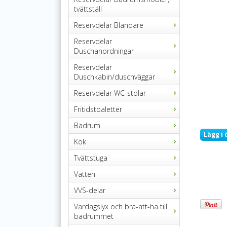
tvättställ
Reservdelar Blandare
Reservdelar
Duschanordningar
Reservdelar
Duschkabin/duschväggar
Reservdelar WC-stolar
Fritidstoaletter
Badrum
Lägg i 
Kök
Tvättstuga
Vatten
VVS-delar
Vardagslyx och bra-att-ha till
badrummet