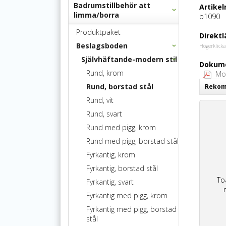
Badrumstillbehör att
Artike
limma/borra
b1090
Produktpaket
Direktl
Beslagsboden
Högerklicka
Självhäftande-modern stil
Dokume
Rund, krom
Mon
Rund, borstad stål
Rekomm
Rund, vit
Rund, svart
Rund med pigg, krom
Rund med pigg, borstad stål
Fyrkantig, krom
Fyrkantig, borstad stål
To
Fyrkantig, svart
Fyrkantig med pigg, krom
Fyrkantig med pigg, borstad
stål