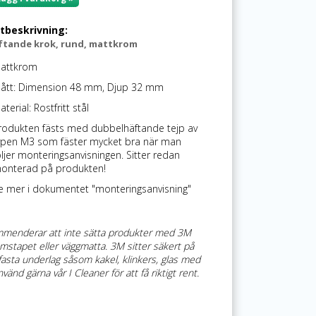
tbeskrivning:
ftande krok, rund, mattkrom
attkrom
ått: Dimension 48 mm, Djup 32 mm
terial: Rostfritt stål
rodukten fästs med dubbelhäftande tejp av
ypen M3 som fäster mycket bra när man
öljer monteringsanvisningen. Sitter redan
onterad på produkten!
e mer i dokumentet "monteringsanvisning"
mmenderar att inte sätta produkter med 3M
mstapet eller väggmatta. 3M sitter säkert på
, fasta underlag såsom kakel, klinkers, glas med
vänd gärna vår I Cleaner för att få riktigt rent.